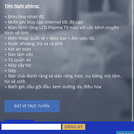
Tiện Nghi phòng:
+ Điều hòa nhiệt độ
+ Miễn phí truy cập internet tốc độ cao
+ Màn hình rộng LCD Plasma TV màu với các kênh truyền
hình vệ tinh
+ Điện thoại quốc tế + Mini bar + Ấm siêu tốc
+ Nước khoáng, trà và cà phê
+ Két an toàn
+ Bàn làm việc
+ Tủ quần áo
+ Máy sấy tóc
+ Dép
+ Bàn chải đánh răng và dán răng, lược, nụ bông, mũ tắm,
túi vệ sinh
+ Bath gel, dầu gội đầu, kem dưỡng da, điều hòa
ĐẶT VÉ TRỰC TUYẾN
← Trở lại
ĐĂNG KÝ