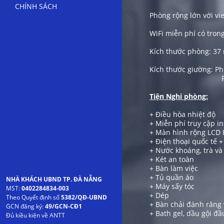
CHÍNH SÁCH
Phòng rộng lớn với vi
WiFi miễn phí có trong
Kích thước phòng: 37
Kích thước giường: P
Phòng đơn: 1 
Tiện Nghi phòng:
+ Điều hòa nhiệt độ
+ Miễn phí truy cập in
+ Màn hình rộng LCD P
+ Điện thoại quốc tế +
+ Nước khoáng, trà và
+ Két an toàn
+ Bàn làm việc
+ Tủ quần áo
NHÀ KHÁCH UBND TP. ĐÀ NẴNG
+ Máy sấy tóc
MST:
0402284834-003
+ Dép
Theo Quyết định số
5382/QĐ-UBND
+ Bàn chải đánh răng 
GCN đăng ký:
49/GCN-CĐ1
+ Bath gel, dầu gội đ
Đủ kiều kiện về ANTT