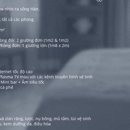
ew nhìn ra sông Hàn.
 tất cả các phòng.
 m²
hòng đôi: 2 giường đơn (1m2 & 1m2)
giường lớn (1m8 x 2m)
ternet tốc độ cao
lasma TV màu với các kênh truyền hình vệ tinh
 Mini bar + Ấm siêu tốc
 cà phê
và dán răng, lược, nụ bông, mũ tắm, túi vệ sinh
ầu, kem dưỡng da, điều hòa